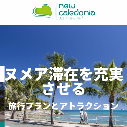
Aller
au
contenu
principal
ヌメア滞在を充実
させる
旅行プランとアトラクション