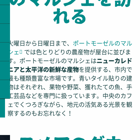
ガイド付ツアーに参加する
美術館・博物館
れる
夕日を眺める
自分へのご褒美に癒やしの時間を
ヌメア市内の移動
火曜日から日曜日まで、
ポートモーゼルのマル
シェ
では色とりどりの農産物が屋台に並びま
す。ポートモーゼルのマルシェは
ニューカレド
ニアと太平洋の新鮮な産物
を提供する、市内で
最も種類豊富な市場です。青いタイル貼りの建
物はそれぞれ、果物や野菜、獲れたての魚、手
工芸品などを専門に扱っています。中央のカフ
ェでくつろぎながら、地元の活気ある光景を観
察するのもお忘れなく！