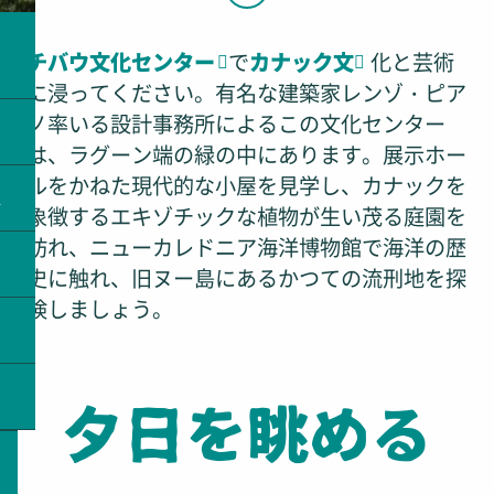
ラ
チバウ文化センター
で
カナック文
化と芸術
に浸ってください。有名な建築家レンゾ・ピア
ノ率いる設計事務所によるこの文化センター
は、ラグーン端の緑の中にあります。展示ホー
ルをかねた現代的な小屋を見学し、カナックを
ス
象徴するエキゾチックな植物が生い茂る庭園を
訪れ、ニューカレドニア海洋博物館で海洋の歴
史に触れ、旧ヌー島にあるかつての流刑地を探
検しましょう。
夕日を眺める