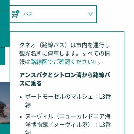
バス
タクシー
タネオ（路線バス）は市内を運行し
徒歩
観光名所に停車します。すべての情
報は
路線図でご確認ください
。
アンスバタとシトロン湾から路線バ
スに乗る
ポートモーゼルのマルシェ：L3番
線
ヌーヴィル（ニューカレドニア海
洋博物館／ヌーヴィル港）：L3番
線