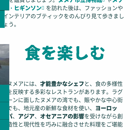
ン・ヒギンソン
を訪れた後は、ファッションや
インテリアのブティックをのんびり見て歩きまし
ょう。
食を楽しむ
ヌメアには、
才能豊かなシェフ
と、食の多様性
を反映する多彩なレストランがあります。ラグ
ーンに面したヌメアの湾でも、賑やかな中心街
でも、地元産の新鮮な食材を使い、
ヨーロッ
パ
、
アジア
、
オセアニアの影響
を受けながら創
造性と現代性を巧みに融合させた料理をご堪能