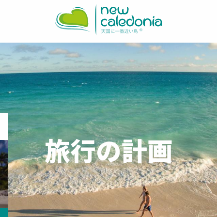
Aller
au
contenu
principal
旅行の計画