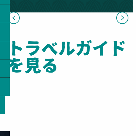
ビザおよび入国の必要条件
トラベルガイド
を見る
旅行の計画 A TO Z
海路でニューカレドニアへ入国
フランス語の研修旅行
天気と季節
モバイルとWI-FI
群島
歴史、住民、文化
伝統
旅行で費用を抑えるには