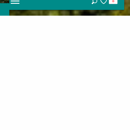
探す
Voir les favoris
ラ
ス
ニューカレドニア
他の人と同じように、一度にいくつもの旅行を
経験したくないなら、南太平洋の中心にひっそ
りと佇む、この驚くべき海外群島の謎を解き明
かしてください！ユネスコ世界遺産に登録され
たラグーン、活気ある文化の融合、手付かずの
広大な自然空間、そして快適な温暖気候を持つ
ニューカレドニアは、一生に一度の旅に最適な