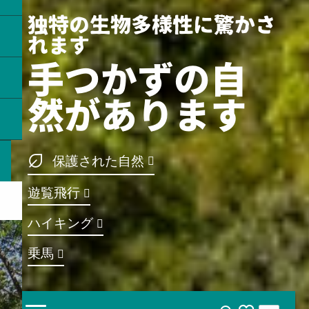
独特の生物多様性に驚かさ
れます
手つかずの自
然があります
保護された自然
遊覧飛行
ハイキング
乗馬