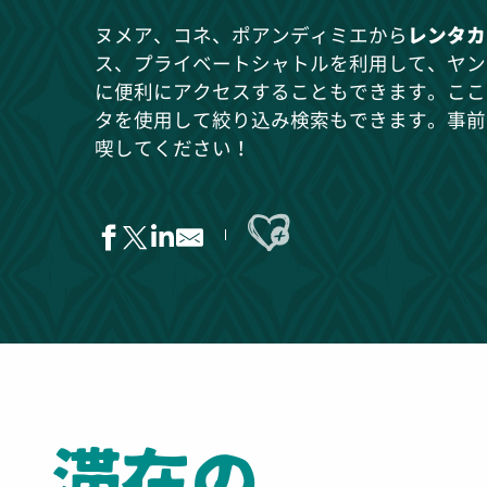
ヌメア、コネ、ポアンディミエから
レンタカ
ス、プライベートシャトルを利用して、ヤン
に便利にアクセスすることもできます。ここ
タを使用して絞り込み検索もできます。事前
喫してください！
Ajouter aux favoris
Taxi Georgina
交通 クウェニモア TRP
Point Rouge Poindimié
Transport Angsar VLC
滞在の