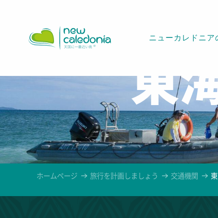
Aller
au
contenu
ニューカレドニア
principal
東
ホームページ
旅行を計画しましょう
交通機関
東