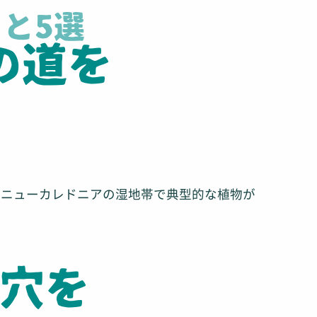
と5選
の道を
とニューカレドニアの湿地帯で典型的な植物が
洞穴を