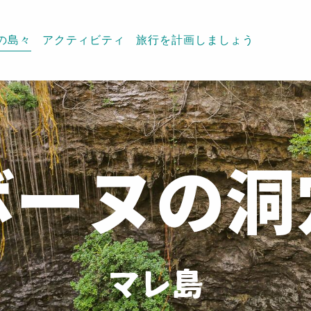
の島々
アクティビティ
旅行を計画しましょう
ボーヌの洞
マレ島