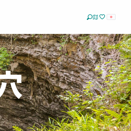
探す
Voir les favoris
穴