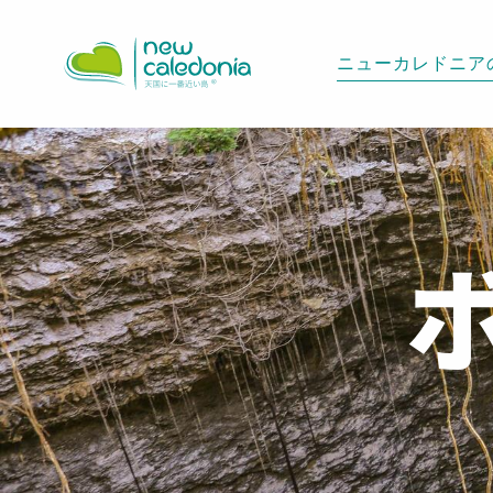
Aller
au
ニューカレドニア
contenu
principal