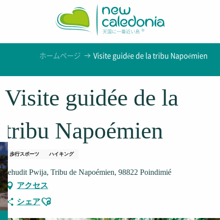
Aller
au
contenu
principal
ホームページ
Visite guidée de la tribu Napoémien
Visite guidée de la
tribu Napoémien
歩行スポーツ
ハイキング
Jehudit Pwija, Tribu de Napoémien, 98822 Poindimié
アクセス
Ajouter aux favoris
シェア