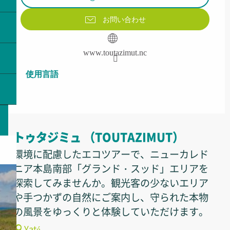
お問い合わせ
www.toutazimut.nc
使用言語
使用言語
トゥタジミュ （TOUTAZIMUT）
環境に配慮したエコツアーで、ニューカレド
ニア本島南部「グランド・スッド」エリアを
探索してみませんか。観光客の少ないエリア
や手つかずの自然にご案内し、守られた本物
の風景をゆっくりと体験していただけます。
Yaté