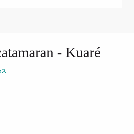
 catamaran - Kuaré
セス