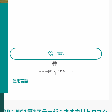
電話
www.province-sud.nc
使用言語
使用言語
GR® NC1第2ステージ：ネオカリトロプシ