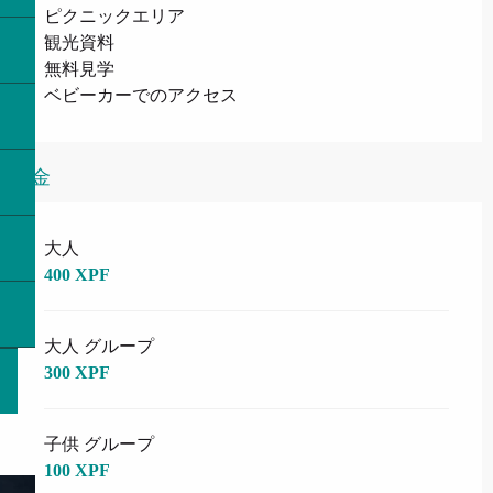
ピクニックエリア
観光資料
無料見学
ベビーカーでのアクセス
料金
料金 2026
大人
400 XPF
大人 グループ
300 XPF
子供 グループ
100 XPF