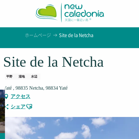
Aller
au
contenu
principal
ホームページ
Site de la Netcha
Site de la Netcha
平野
湿地
水辺
Yaté , 98835 Netcha, 98834 Yaté
アクセス
Ajouter aux favoris
シェア