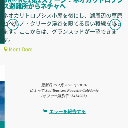
ス避難所からネチャへ
ネオカリトロプシス小屋を後にし、湖周辺の草原
とペルノ・クリーク渓谷を隔てる長い稜線を歩き
ます。ここからは、グランスッドが一望できま
す。
Mont-Dore
更新日 25 2月 2026 で 10:26
によって Sud Tourisme Nouvelle-Calédonie
(オファー識別子 :
5454905
)
エラーを報告する