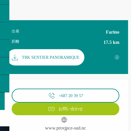
出発
Farino
実用的な情報
距離
17.5 km
資料
GPX
TRK SENTIER PANORAMIQUE
営業時間と連絡先
+687 20 39 57
お問い合わせ
www.province-sud.nc