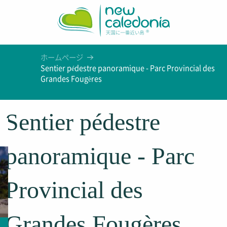
Aller
au
contenu
principal
ホームページ
Sentier pédestre panoramique - Parc Provincial des
Grandes Fougères
Sentier pédestre
panoramique - Parc
Provincial des
Grandes Fougères