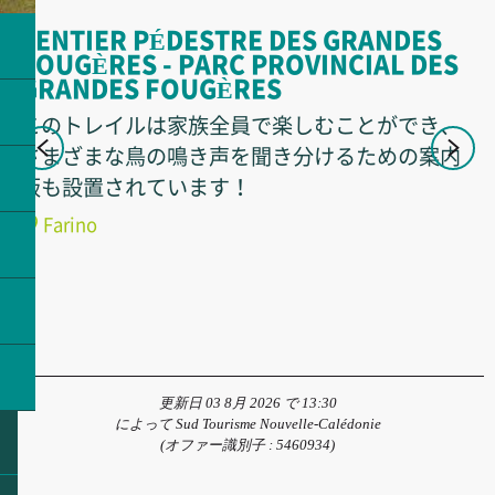
SENTIER PÉDESTRE DES GRANDES
S
FOUGÈRES - PARC PROVINCIAL DES
M
GRANDES FOUGÈRES
G
このトレイルは家族全員で楽しむことができ、
さまざまな鳥の鳴き声を聞き分けるための案内
板も設置されています！
Farino
更新日 03 8月 2026 で 13:30
によって Sud Tourisme Nouvelle-Calédonie
(オファー識別子 :
5460934
)