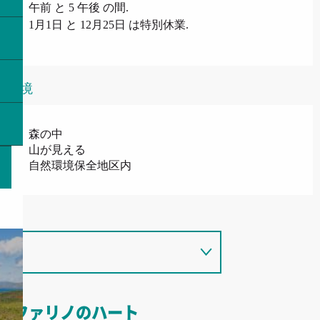
午前 と 5 午後 の間.
1月1日 と 12月25日 は特別休業.
環境
森の中
山が見える
自然環境保全地区内
ファリノのハート
S