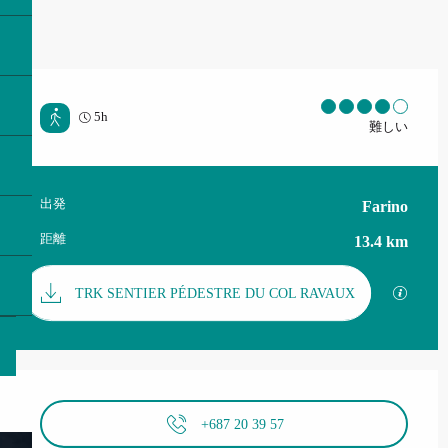
5h
難しい
出発
Farino
実用的な情報
距離
13.4 km
資料
GPX
TRK SENTIER PÉDESTRE DU COL RAVAUX
営業時間と連絡先
+687 20 39 57