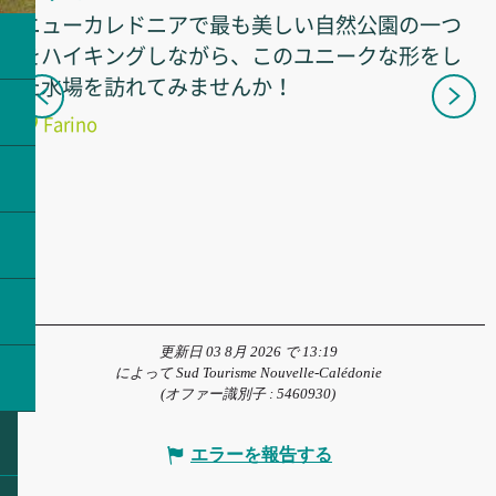
-
ニューカレドニアで最も美しい自然公園の一つ
F
をハイキングしながら、このユニークな形をし
た水場を訪れてみませんか！
Farino
更新日 03 8月 2026 で 13:19
によって Sud Tourisme Nouvelle-Calédonie
(オファー識別子 :
5460930
)
エラーを報告する