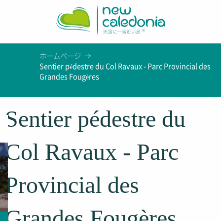
Aller
au
contenu
principal
ホームページ
Sentier pédestre du Col Ravaux - Parc Provincial des
Grandes Fougères
Sentier pédestre du
Col Ravaux - Parc
Provincial des
Grandes Fougères