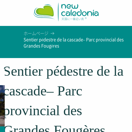
Aller
au
contenu
principal
ホームページ
Sentier pédestre de la cascade– Parc provincial des
Grandes Fougères
Sentier pédestre de la
cascade– Parc
provincial des
Grandes Fougères