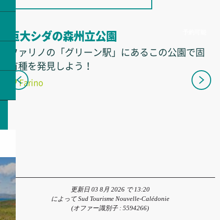
予約可能
巨大シダの森州立公園
ファリノの「グリーン駅」にあるこの公園で固
有種を発見しよう！
Farino
更新日 03 8月 2026 で 13:20
によって Sud Tourisme Nouvelle-Calédonie
(オファー識別子 :
5594266
)