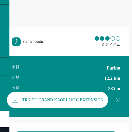
4h 45min
ミディアム
出発
Farino
実用的な情報
距離
12.2 km
高度
585 m
資料
GPX
TRK DU GRAND KAORI AVEC EXTENSION
営業時間と連絡先