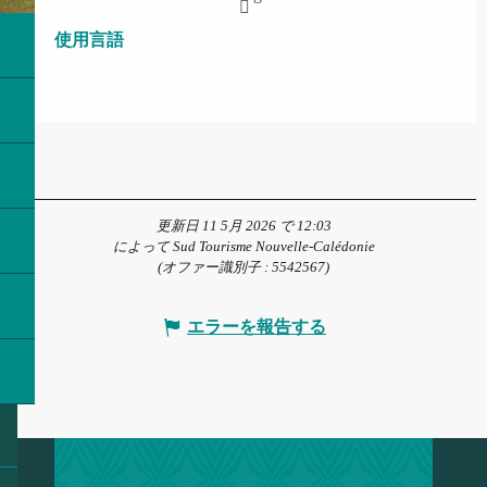
使用言語
使用言語
更新日 11 5月 2026 で 12:03
によって Sud Tourisme Nouvelle-Calédonie
(オファー識別子 :
5542567
)
エラーを報告する