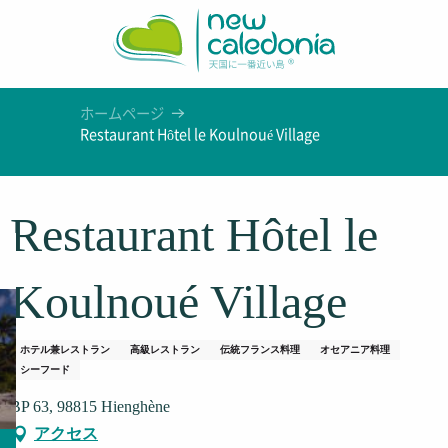
Aller
au
contenu
principal
ホームページ
Restaurant Hôtel le Koulnoué Village
Restaurant Hôtel le
Koulnoué Village
ホテル兼レストラン
高級レストラン
伝統フランス料理
オセアニア料理
シーフード
BP 63, 98815 Hienghène
アクセス