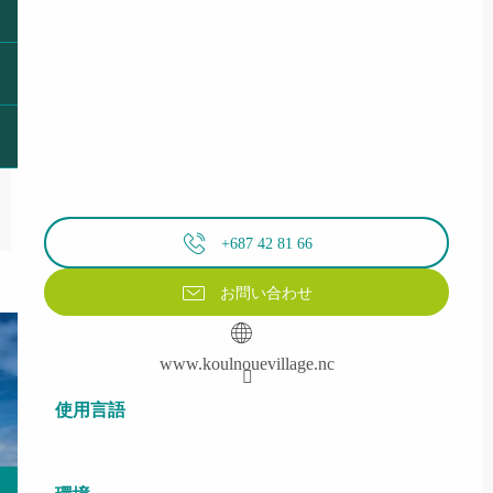
+687 42 81 66
お問い合わせ
www.koulnouevillage.nc
使用言語
使用言語