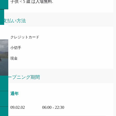
子供 < 5 歳 は入場無料.
支払い方法
クレジットカード
小切手
現金
オープニング期間
通年
通年
09.02.02
06:00 - 22:30