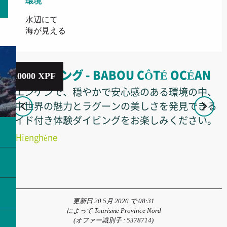
環境
環境
水辺にて
海が見える
体験ダイビング - BABOU CÔTÉ OCÉAN
10000
XPF
ヒエンゲンで、穏やかで安心感のある環境の中、
海中世界の魅力とラグーンの美しさを発見できる
ガイド付き体験ダイビングをお楽しみください。
Hienghène
更新日 20 5月 2026 で 08:31
によって Tourisme Province Nord
(オファー識別子 :
5378714
)