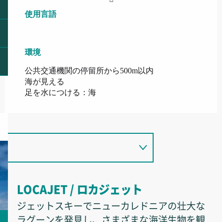
使用言語
使用言語
環境
環境
公共交通機関の停留所から500m以内
海が見える
足を水につける：海
LOCAJET / ロカジェット
ジェットスキーでニューカレドニアの壮大な
ラグーンを発見し、さまざまな海洋生物を観