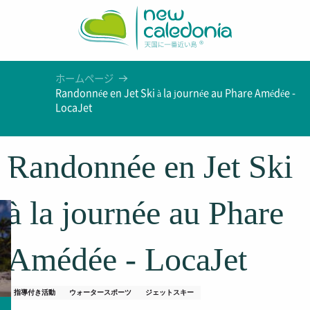
Aller
au
contenu
principal
ホームページ
Randonnée en Jet Ski à la journée au Phare Amédée -
LocaJet
Randonnée en Jet Ski
à la journée au Phare
Amédée - LocaJet
指導付き活動
ウォータースポーツ
ジェットスキー