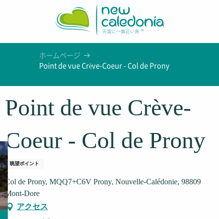
Aller
au
contenu
principal
ホームページ
Point de vue Crève-Coeur - Col de Prony
Point de vue Crève-
Coeur - Col de Prony
眺望ポイント
Col de Prony, MQQ7+C6V Prony, Nouvelle-Calédonie, 98809
Mont-Dore
アクセス