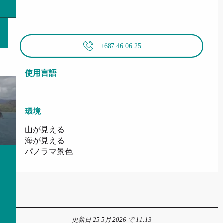
+687 46 06 25
使用言語
使用言語
環境
環境
山が見える
海が見える
パノラマ景色
更新日 25 5月 2026 で 11:13