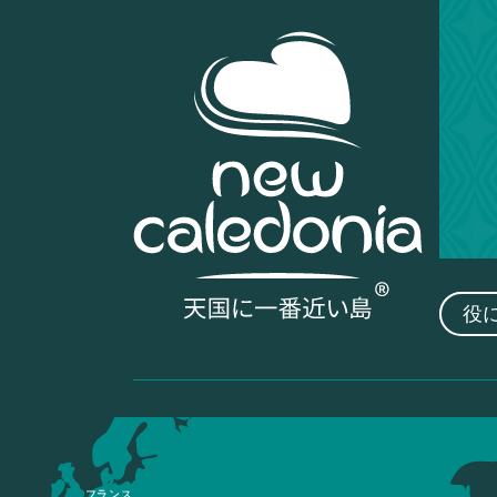
役
フランス