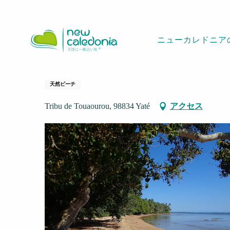
Aller
ホームページ
Plage du camping "Pierre ATTI"
au
contenu
ニューカレドニア
principal
Plage du camping 
天然ビーチ
Tribu de Touaourou, 98834 Yaté
アクセス