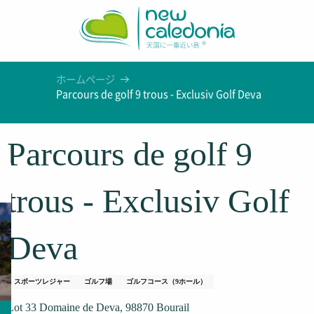
Aller
au
contenu
principal
ホームページ
Parcours de golf 9 trous - Exclusiv Golf Deva
Parcours de golf 9
trous - Exclusiv Golf
Deva
スポーツレジャー
ゴルフ場
ゴルフコース（9ホール）
Lot 33 Domaine de Deva, 98870 Bourail