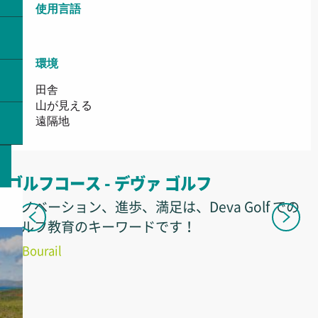
使用言語
使用言語
環境
環境
田舎
山が見える
遠隔地
ゴルフコース - デヴァ ゴルフ
イノベーション、進歩、満足は、Deva Golf での
ゴルフ教育のキーワードです！
Bourail