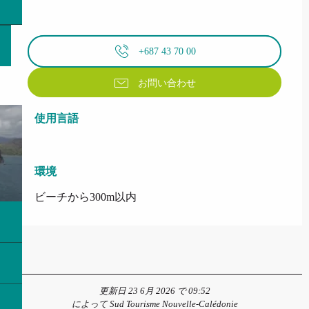
+687 43 70 00
お問い合わせ
使用言語
使用言語
環境
環境
ビーチから300m以内
更新日 23 6月 2026 で 09:52
によって Sud Tourisme Nouvelle-Calédonie