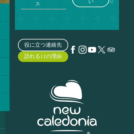
い
ス
役に立つ連絡先
訪れる11の理由