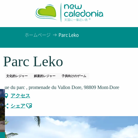
Aller
au
contenu
principal
ホームページ
Parc Leko
Parc Leko
文化的レジャー
娯楽的レジャー
子供向けのゲーム
rue du parc , promenade du Vallon Dore, 98809 Mont-Dore
アクセス
Ajouter aux favoris
シェア