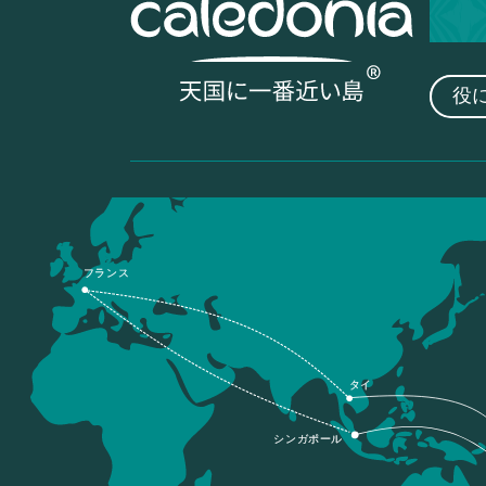
役
フランス
タイ
シンガポール