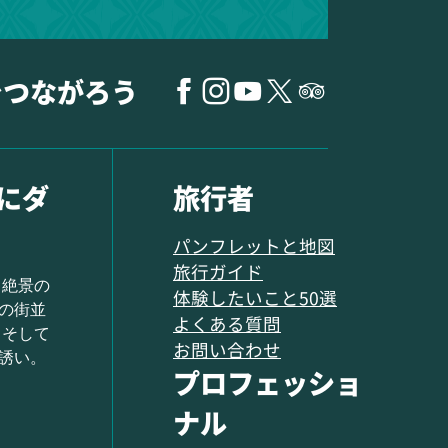
でつながろう
にダ
旅行者
パンフレットと地図
旅行ガイド
 絶景の
体験したいこと50選
の街並
よくある質問
 そして
お問い合わせ
誘い。
プロフェッショ
ナル