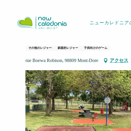
Aller
ホームページ
Parc de Robinson -Mont Dore
au
contenu
ニューカレドニア
principal
Parc de Robinson
その他のレジャー
娯楽的レジャー
子供向けのゲーム
rue Boewa Robison, 98809 Mont-Dore
アクセス