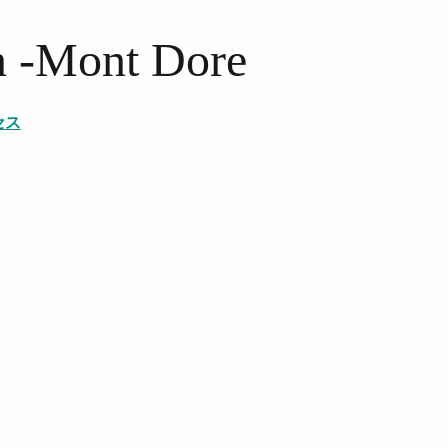
n -Mont Dore
セス