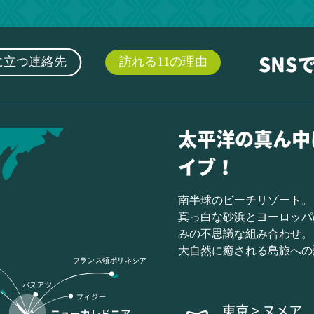
に立つ連絡先
訪れる11の理由
SNS
太平洋の真ん中
イブ！
南半球のビーチリゾート。
真っ白な砂浜とヨーロッパ
みの不思議な組み合わせ。
大自然に癒される島旅への
フランス領ポリネシア
バヌアツ
フィジー
東京 > ヌメア