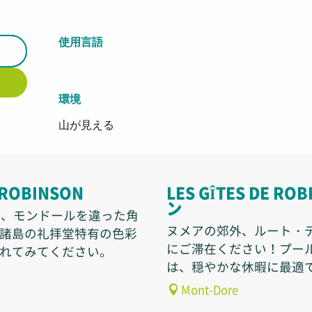
使用言語
使用言語
環境
環境
山が見える
 ROBINSON
LES GÎTES DE 
ン
ら、モンドールを違った角
ヌメアの郊外、ルート・
諸島の礼拝堂特有の色彩
にご滞在ください！プー
れてみてください。
は、穏やかな休暇に最適
Mont-Dore