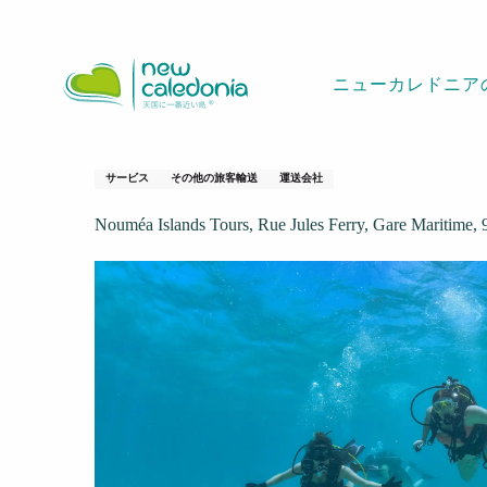
Aller
ホームページ
Nouméa Islands Tours
au
contenu
ニューカレドニア
principal
Nouméa Islands T
サービス
その他の旅客輸送
運送会社
Nouméa Islands Tours, Rue Jules Ferry, Gare Maritime