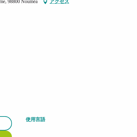
time, 98800 Nouméa
アクセス
使用言語
使用言語