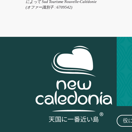
によって Sud Tourisme Nouvelle-Calédonie
(オファー識別子 :
6709542
)
役