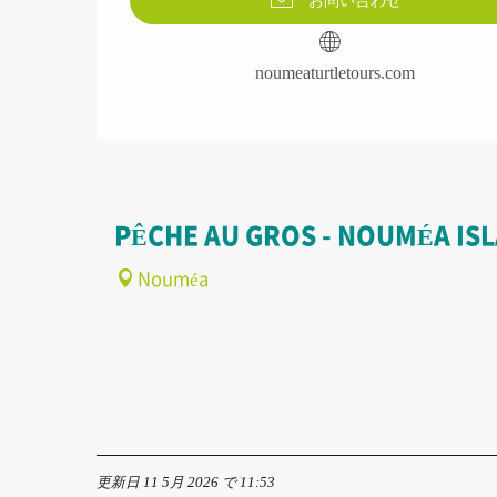
お問い合わせ
noumeaturtletours.com
PÊCHE AU GROS - NOUMÉA IS
Nouméa
更新日 11 5月 2026 で 11:53