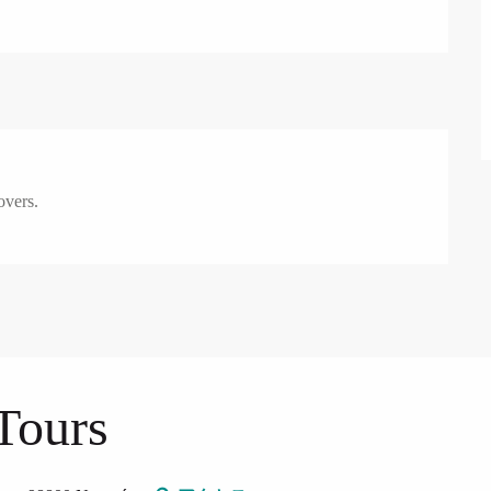
overs.
Tours