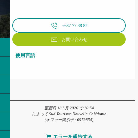
+687 77 38 82
お問い合わせ
使用言語
使用言語
更新日 18 5月 2026 で 10:54
によって Sud Tourisme Nouvelle-Calédonie
(オファー識別子 :
6979854
)
エラーを報告する