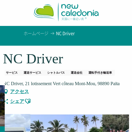
Aller
au
contenu
principal
ホームページ
NC Driver
NC Driver
サービス
運送サービス
シャトルバス
運送会社
運転手付き輸送車
NC Driver, 21 lotissement Vert côteau Mont-Mou, 98890 Païta
アクセス
Ajouter aux favoris
シェア