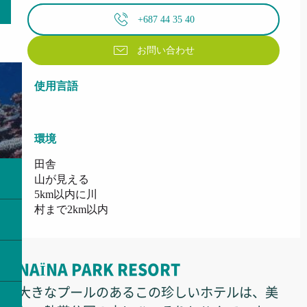
+687 44 35 40
お問い合わせ
使用言語
使用言語
環境
環境
田舎
山が見える
5km以内に川
村まで2km以内
NAÏNA PARK RESORT
大きなプールのあるこの珍しいホテルは、美