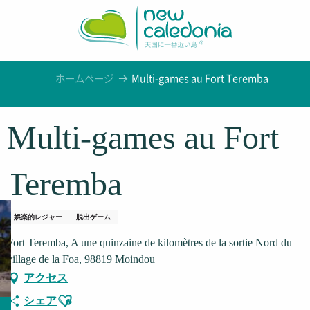
Aller
au
contenu
principal
ホームページ
Multi-games au Fort Teremba
Multi-games au Fort
Teremba
娯楽的レジャー
脱出ゲーム
Fort Teremba, A une quinzaine de kilomètres de la sortie Nord du
village de la Foa, 98819 Moindou
アクセス
Ajouter aux favoris
シェア