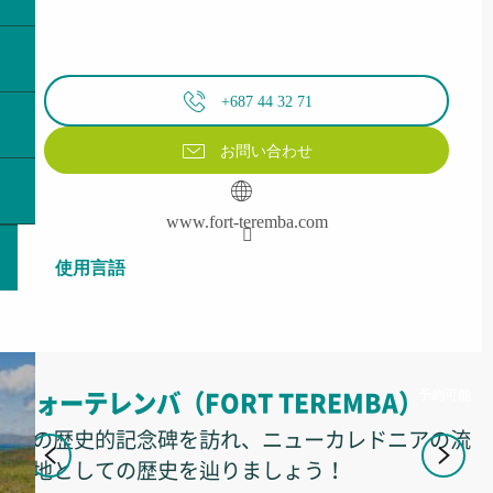
+687 44 32 71
お問い合わせ
www.fort-teremba.com
使用言語
使用言語
予約可能
フォーテレンバ（FORT TEREMBA）
この歴史的記念碑を訪れ、ニューカレドニアの流
刑地としての歴史を辿りましょう！