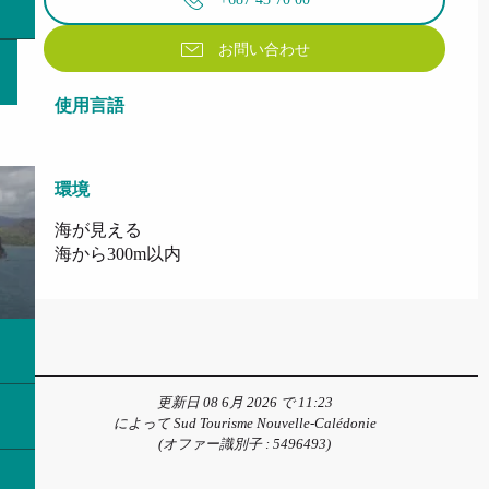
お問い合わせ
使用言語
使用言語
環境
環境
海が見える
海から300m以内
更新日 08 6月 2026 で 11:23
によって Sud Tourisme Nouvelle-Calédonie
(オファー識別子 :
5496493
)