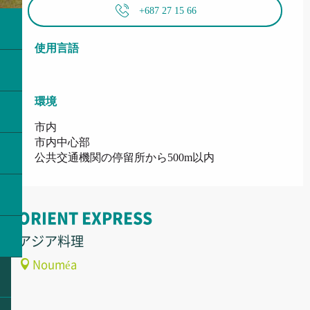
+687 27 15 66
使用言語
使用言語
環境
環境
市内
市内中心部
公共交通機関の停留所から500m以内
ORIENT EXPRESS
アジア料理
Nouméa