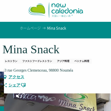
Aller
au
contenu
principal
ホームページ
Mina Snack
Mina Snack
レストラン
ファストフードレストラン
アジア料理
ベトナム料理
43 rue Georges Clemenceau, 98800 Nouméa
アクセス
Ajouter aux favoris
シェア