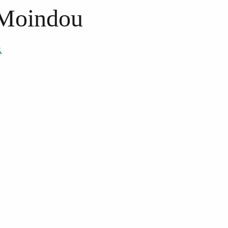
 Moindou
ス