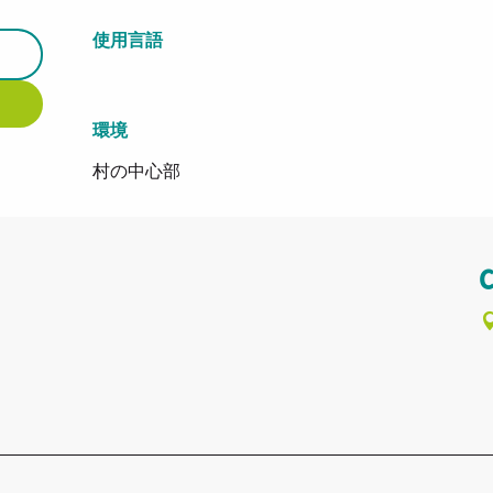
使用言語
使用言語
環境
環境
村の中心部