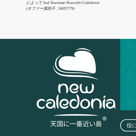
によって Sud Tourisme Nouvelle-Calédonie
(オファー識別子 :
5605779
)
役