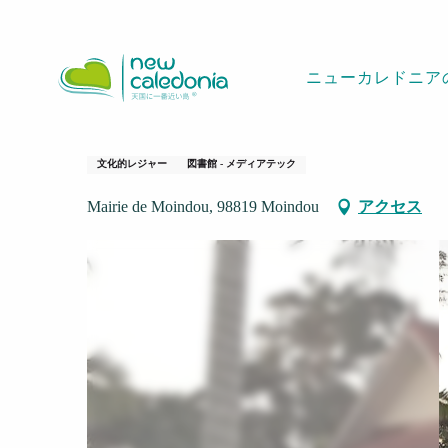
Aller
ホームページ
Mediathéque de Moindou
au
contenu
ニューカレドニア
principal
Mediathéque de M
文化的レジャー
図書館 - メディアテック
Mairie de Moindou, 98819 Moindou
アクセス