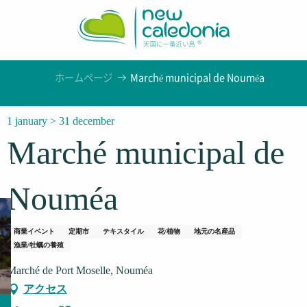
Aller
au
contenu
principal
ホームページ
Marché municipal de Nouméa
1 january > 31 december
Marché municipal de
Nouméa
商業イベント
定期市
テキスタイル
花/植物
地元の名産品
漁業/牡蠣の養殖
Marché de Port Moselle, Nouméa
アクセス
Ajouter aux favoris