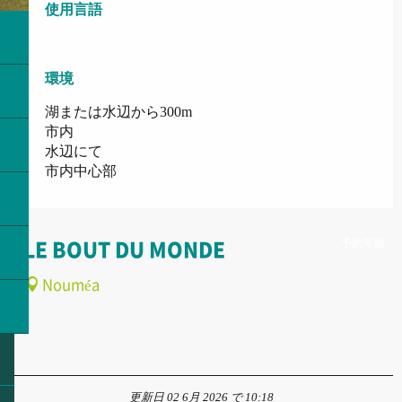
使用言語
使用言語
環境
環境
湖または水辺から300m
市内
水辺にて
市内中心部
予約可能
LE BOUT DU MONDE
Nouméa
更新日 02 6月 2026 で 10:18