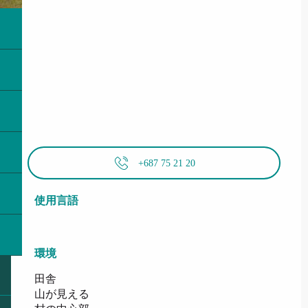
+687 75 21 20
使用言語
使用言語
環境
環境
田舎
山が見える