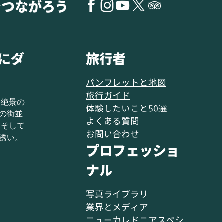
でつながろう
にダ
旅行者
パンフレットと地図
旅行ガイド
 絶景の
体験したいこと50選
の街並
よくある質問
 そして
お問い合わせ
誘い。
プロフェッショ
ナル
写真ライブラリ
業界とメディア
ニューカレドニアスペシ