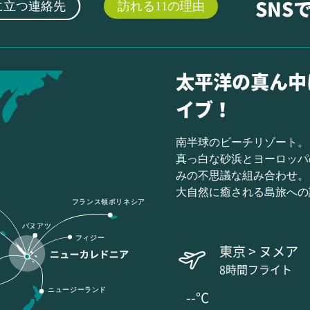
に立つ連絡先
訪れる11の理由
SNS
太平洋の真ん中
イブ！
南半球のビーチリゾート。
真っ白な砂浜とヨーロッパ
みの不思議な組み合わせ。
大自然に癒される島旅への
フランス領ポリネシア
バヌアツ
フィジー
東京 > ヌメア
8時間フライト
ニュージーランド
--°C