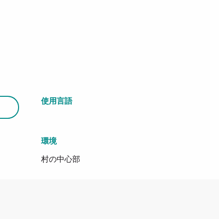
使用言語
使用言語
環境
環境
村の中心部