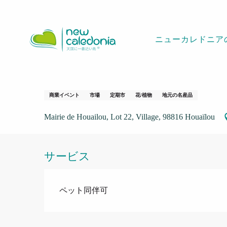
Aller
ホームページ
Marché de Houailou
au
contenu
ニューカレドニア
principal
1 january > 31 december
Marché de Houail
商業イベント
市場
定期市
花/植物
地元の名産品
Mairie de Houailou, Lot 22, Village, 98816 Houaïlou
サービス
ペット同伴可