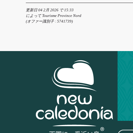
更新日 04 2月 2026 で 15:33
によって Tourisme Province Nord
(オファー識別子 :
5741739
)