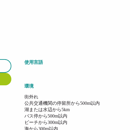
使用言語
使用言語
環境
環境
街外れ
公共交通機関の停留所から500m以内
湖または水辺から5km
バス停から500m以内
ビーチから300m以内
海から300m以内