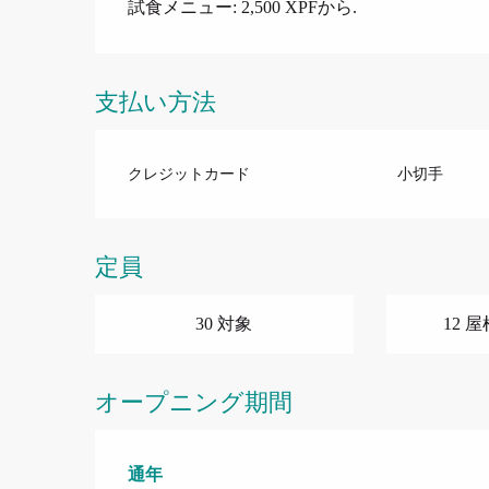
試食メニュー: 2,500 XPFから.
支払い方法
クレジットカード
小切手
定員
30 対象
12 
オープニング期間
通年
通年