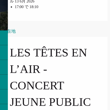
ル 13 6月 2026
17:00 で 18:10
所在地
LES TÊTES EN
L’AIR -
CONCERT
JEUNE PUBLIC