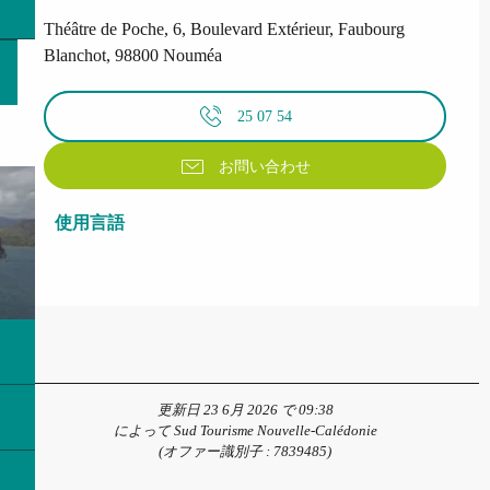
Théâtre de Poche, 6, Boulevard Extérieur, Faubourg
Blanchot, 98800 Nouméa
25 07 54
お問い合わせ
使用言語
使用言語
更新日 23 6月 2026 で 09:38
によって Sud Tourisme Nouvelle-Calédonie
(オファー識別子 :
7839485
)