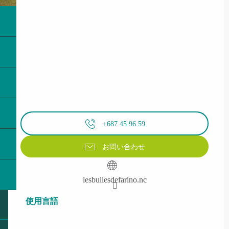
+687 45 96 59
お問い合わせ
lesbullesdefarino.nc
使用言語
使用言語