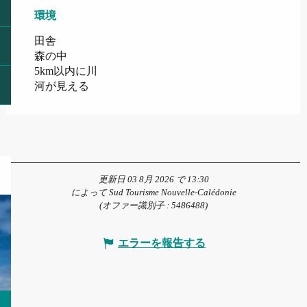
環境
環境
田舎
森の中
5km以内に川
河が見える
更新日 03 8月 2026 で 13:30
によって Sud Tourisme Nouvelle-Calédonie
(オファー識別子 :
5486488
)
エラーを報告する