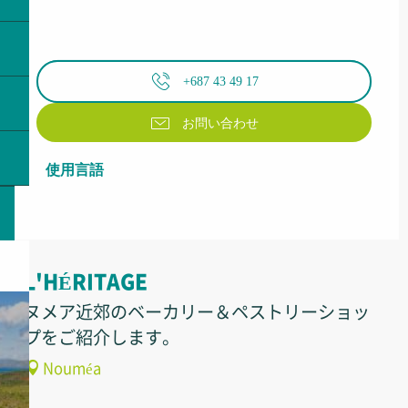
+687 43 49 17
お問い合わせ
使用言語
使用言語
L'HÉRITAGE
ヌメア近郊のベーカリー＆ペストリーショッ
プをご紹介します。
Nouméa