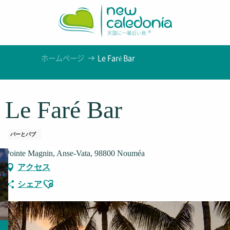
Aller
au
contenu
principal
ホームページ
Le Faré Bar
Le Faré Bar
バーとパブ
Pointe Magnin, Anse-Vata, 98800 Nouméa
アクセス
Ajouter aux favoris
シェア