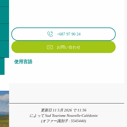
+687 97 90 24
お問い合わせ
使用言語
使用言語
更新日 11 5月 2026 で 11:56
によって Sud Tourisme Nouvelle-Calédonie
(オファー識別子 :
5545440
)