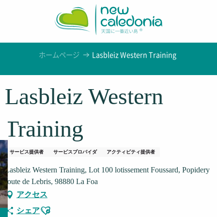
Aller
au
contenu
principal
ホームページ
Lasbleiz Western Training
Lasbleiz Western
Training
サービス提供者
サービスプロバイダ
アクティビティ提供者
Lasbleiz Western Training, Lot 100 lotissement Foussard, Popidery
route de Lebris, 98880 La Foa
アクセス
Ajouter aux favoris
シェア