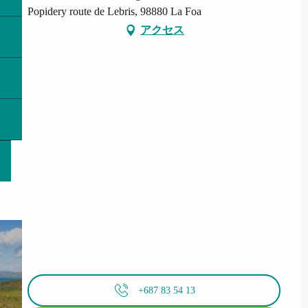
Popidery route de Lebris, 98880 La Foa
アクセス
+687 83 54 13