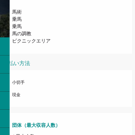
馬術
乗馬
乗馬
馬の調教
ピクニックエリア
支払い方法
小切手
現金
団体（最大収容人数）
団体（最大収容人数）