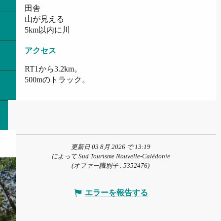
田舎
山が見える
5km以内に川
アクセス
アクセス
RT1から3.2km。
500mのトラック。
更新日 03 8月 2026 で 13:19
によって Sud Tourisme Nouvelle-Calédonie
(オファー識別子 :
5352476
)
エラーを報告する