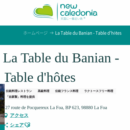
Aller
au
contenu
principal
ホームページ
La Table du Banian - Table d'hôtes
La Table du Banian -
Table d'hôtes
伝統料理レストラン
高級料理
伝統フランス料理
ラクトースフリー料理
「自家製」料理を提供
127 route de Pocquereux La Foa, BP 623, 98880 La Foa
アクセス
Ajouter aux favoris
シェア