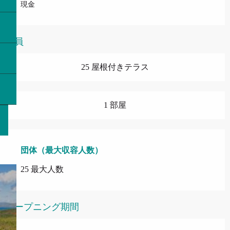
現金
定員
25 屋根付きテラス
1 部屋
団体（最大収容人数）
団体（最大収容人数）
25 最大人数
オープニング期間