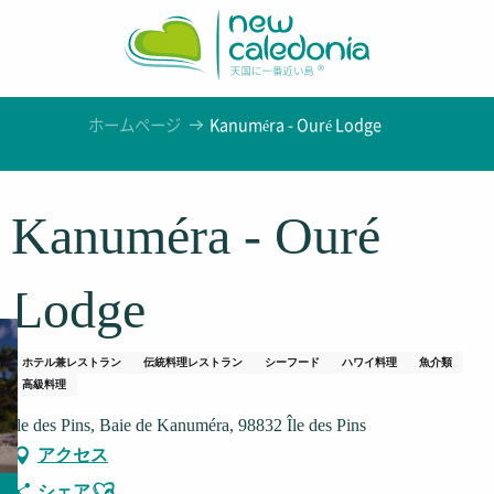
Aller
au
contenu
principal
ホームページ
Kanuméra - Ouré Lodge
Kanuméra - Ouré
Lodge
ホテル兼レストラン
伝統料理レストラン
シーフード
ハワイ料理
魚介類
高級料理
Île des Pins, Baie de Kanuméra, 98832 Île des Pins
アクセス
Ajouter aux favoris
シェア