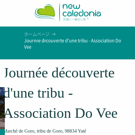
Aller
au
contenu
principal
ホームページ
Journée découverte d'une tribu - Association Do
Vee
Journée découverte
d'une tribu -
Association Do Vee
Marché de Goro, tribu de Goro, 98834 Yaté