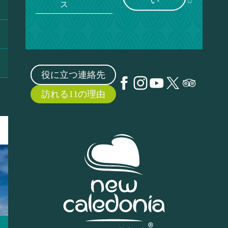
い
ス
役に立つ連絡先
訪れる11の理由