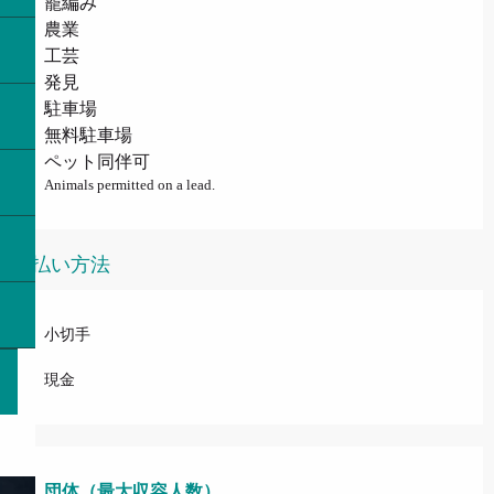
籠編み
農業
工芸
発見
駐車場
無料駐車場
ペット同伴可
Animals permitted on a lead.
支払い方法
小切手
現金
団体（最大収容人数）
団体（最大収容人数）