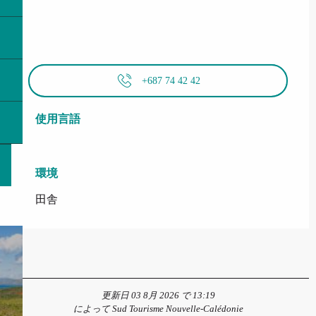
+687 74 42 42
使用言語
使用言語
環境
環境
田舎
更新日 03 8月 2026 で 13:19
によって Sud Tourisme Nouvelle-Calédonie