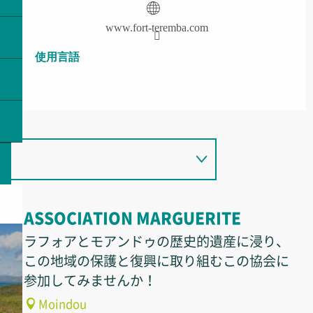
www.fort-teremba.com
使用言語
使用言語
ASSOCIATION MARGUERITE
ラフォアとモアンドゥの歴史的遺産に浸り、
この地域の保護と復興に取り組むこの協会に
参加してみませんか！
Moindou