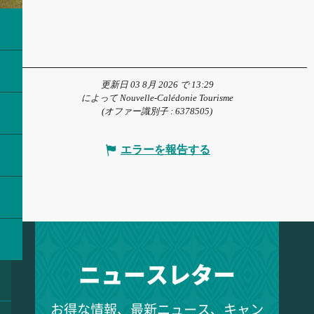
更新日 03 8月 2026 で 13:29
によって Nouvelle-Calédonie Tourisme
(オファー識別子 :
6378505
)
エラーを報告する
ニュースレター
お得な情報、最新ニュース、キャン