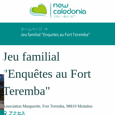
Aller
au
contenu
principal
ホームページ
Jeu familial "Enquêtes au Fort Teremba"
Jeu familial
"Enquêtes au Fort
Teremba"
Association Marguerite, Fort Teremba, 98819 Moindou
アクセス