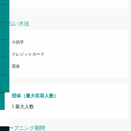
支払い方法
小切手
クレジットカード
現金
団体（最大収容人数）
団体（最大収容人数）
5 最大人数
オープニング期間