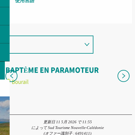
使用言語
使用言語
BAPTÊME EN PARAMOTEUR
D
Bourail
更新日 11 5月 2026 で 11:55
によって Sud Tourisme Nouvelle-Calédonie
(オファー識別子 :
6491411
)