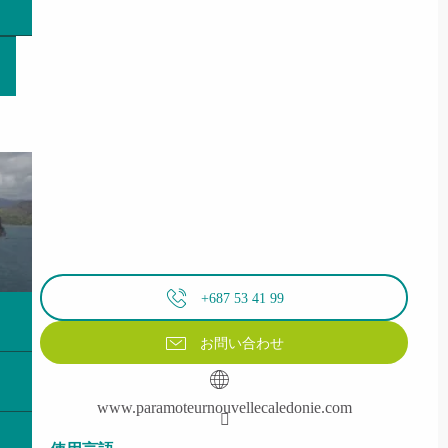
+687 53 41 99
お問い合わせ
www.paramoteurnouvellecaledonie.com