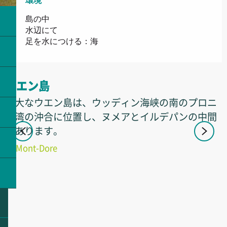
環境
環境
島の中
水辺にて
足を水につける：海
ウエン島
広大なウエン島は、ウッディン海峡の南のプロニ
ー湾の沖合に位置し、ヌメアとイルデパンの中間
にあります。
Mont-Dore