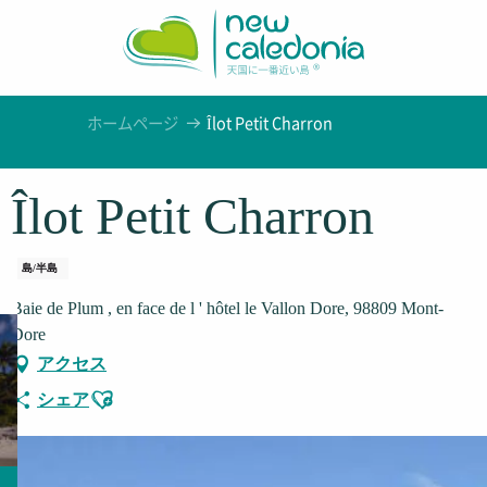
Aller
au
contenu
principal
ホームページ
Îlot Petit Charron
Îlot Petit Charron
島/半島
Baie de Plum , en face de l ' hôtel le Vallon Dore, 98809 Mont-
Dore
アクセス
Ajouter aux favoris
シェア