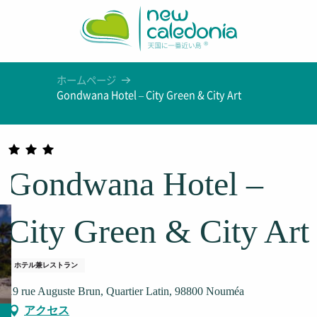
Aller
au
contenu
principal
ホームページ
Gondwana Hotel – City Green & City Art
Gondwana Hotel –
City Green & City Art
ホテル兼レストラン
19 rue Auguste Brun, Quartier Latin, 98800 Nouméa
アクセス