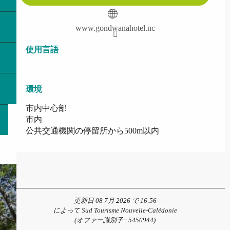
www.gondwanahotel.nc
使用言語
使用言語
環境
環境
市内中心部
市内
公共交通機関の停留所から500m以内
更新日 08 7月 2026 で 16:56
によって Sud Tourisme Nouvelle-Calédonie
(オファー識別子 :
5456944
)