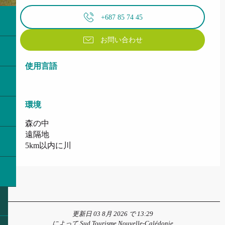
+687 85 74 45
お問い合わせ
使用言語
使用言語
環境
環境
森の中
遠隔地
5km以内に川
更新日 03 8月 2026 で 13:29
によって Sud Tourisme Nouvelle-Calédonie