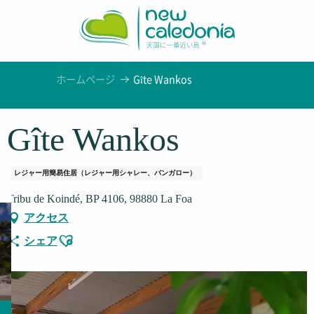
Aller
au
contenu
principal
ホームページ
Gîte Wankos
Gîte Wankos
レジャー用簡易住居（レジャー用シャレー、バンガロー）
Tribu de Koindé, BP 4106, 98880 La Foa
アクセス
Ajouter aux favoris
シェア