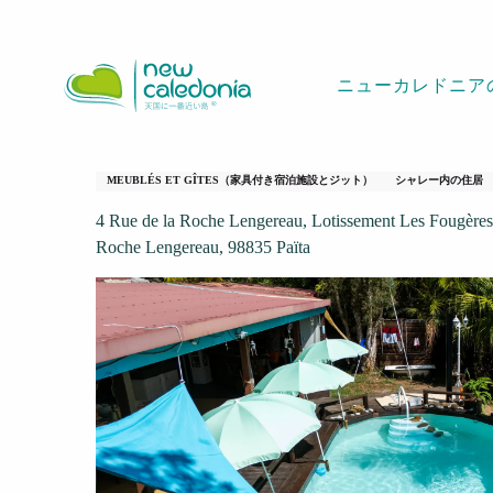
Aller
ホームページ
Gîte Tour du Monde
au
contenu
ニューカレドニア
principal
Gîte Tour du Mon
MEUBLÉS ET GÎTES（家具付き宿泊施設とジット）
シャレー内の住居
4 Rue de la Roche Lengereau, Lotissement Les Fougères,
Roche Lengereau, 98835 Païta