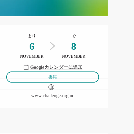
営業時間と連絡先
より
で
6
8
NOVEMBER
NOVEMBER
Googleカレンダーに追加
書籍
www.challenge-org.nc