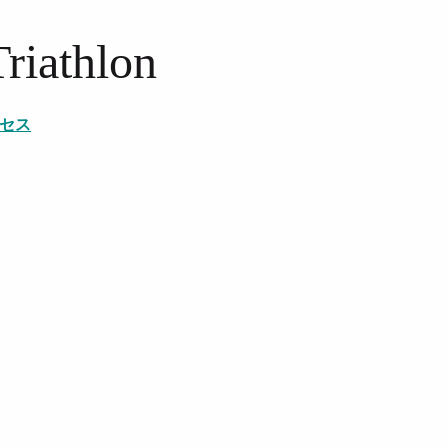
Triathlon
セス