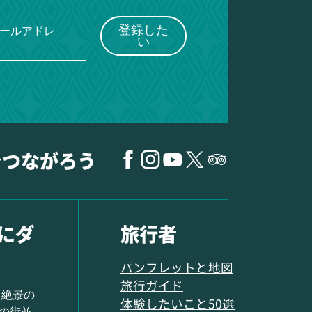
登録した
メールアドレ
い
でつながろう
にダ
旅行者
パンフレットと地図
旅行ガイド
 絶景の
体験したいこと50選
の街並