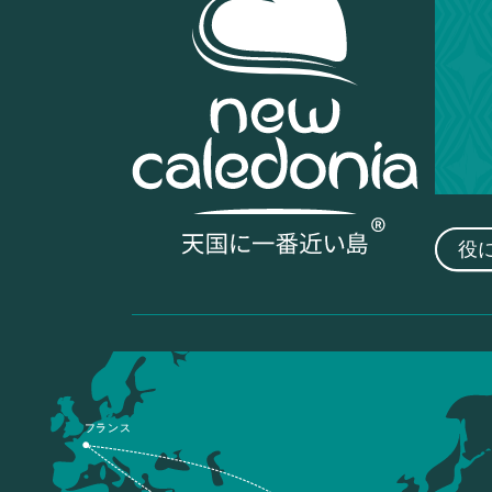
役
フランス