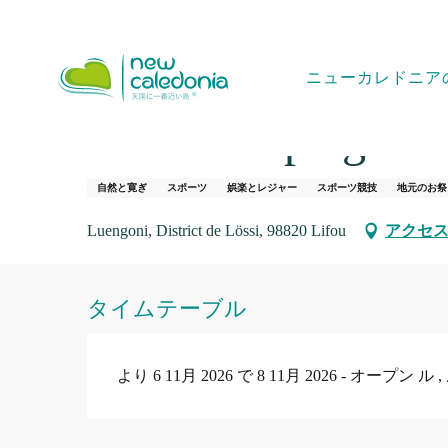
Aller
ホームページ
Fête de la plage/Triathlon
au
contenu
ニューカレドニア
principal
6 november > 8 november
Fête de la plage/Tr
自然と寛ぎ
スポーツ
娯楽とレジャー
スポーツ競技
地元のお祭
Luengoni, District de Lössi, 98820 Lifou
アクセ
タイムテーブル
より 6 11月 2026 で 8 11月 2026 - オープン ル , 