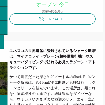
オープン 今日
営業時間を見る
+687 44 11 16
説明
ユネスコの世界遺産に登録されているシャーク断層
は、マイクロライトプレーン(超軽量飛行機）やス
キューバダイビングで訪れる必見のラグーン・アト
ラクションです。
かつて川底だった深さ約20メートルのShark Fault/シ
ャーク断層は、Poé Fault/ポエ断層とも呼ばれ、ラグ
ーンとリーフを結んでいます。この場所は、類まれ
な生物多様性の宝庫です。経験豊富なダイバーな
ら、ウミガメやさまざまな種類のサメ、エイ、魚た
ちを見つけることができるでしょう。デヴァ自然地