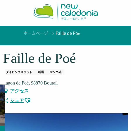
Aller
au
contenu
principal
ホームページ
Faille de Poé
Faille de Poé
ダイビングスポット
断層
サンゴ礁
Lagon de Poé, 98870 Bourail
アクセス
Ajouter aux favoris
シェア