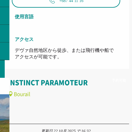
+687 44 11 16
使用言語
使用言語
アクセス
アクセス
デヴァ自然地区から徒歩、または飛行機や船で
アクセスが可能です。
予約可能
INSTINCT PARAMOTEUR
Bourail
更新日 22 10月 2025 で 16:32