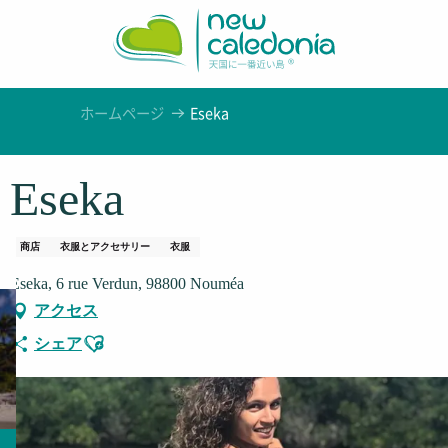
Aller
au
contenu
principal
ホームページ
Eseka
Eseka
商店
衣服とアクセサリー
衣服
Eseka, 6 rue Verdun, 98800 Nouméa
アクセス
Ajouter aux favoris
シェア