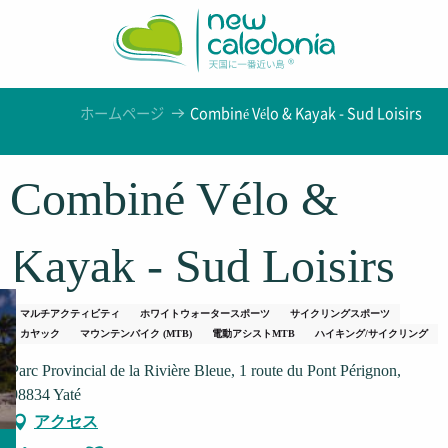
Aller
au
contenu
principal
ホームページ
Combiné Vélo & Kayak - Sud Loisirs
Combiné Vélo &
Kayak - Sud Loisirs
マルチアクティビティ
ホワイトウォータースポーツ
サイクリングスポーツ
カヤック
マウンテンバイク (MTB)
電動アシストMTB
ハイキング/サイクリング
Parc Provincial de la Rivière Bleue, 1 route du Pont Pérignon,
98834 Yaté
アクセス
Ajouter aux favoris